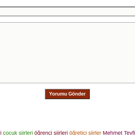
Yorumu Gönder
i
çocuk şiirleri
öğrenci şiirleri
öğretici şiirler
Mehmet Tev