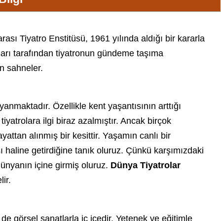
ası Tiyatro Enstitüsü, 1961 yılında aldığı bir kararla
çıları tarafından tiyatronun gündeme taşıma
un sahneler.
anmaktadır. Özellikle kent yaşantısının arttığı
yatrolara ilgi biraz azalmıştır. Ancak birçok
yattan alınmış bir kesittir. Yaşamın canlı bir
ası haline getirdiğine tanık oluruz. Çünkü karşımızdaki
 dünyanın içine girmiş oluruz.
Dünya
Tiyatrolar
ir.
e görsel sanatlarla iç içedir. Yetenek ve eğitimle