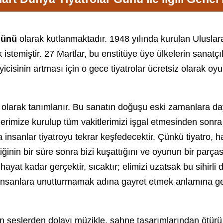
Günü
olarak kutlanmaktadır. 1948 yılında kurulan Uluslarar
 istemiştir.
27 Mart
lar, bu enstitüye üye ülkelerin sanat
yicisinin artması için o gece tiyatrolar ücretsiz olarak oy
 olarak tanımlanır. Bu sanatın doğuşu eski zamanlara day
rimize kurulup tüm vakitlerimizi işgal etmesinden sonra ti
insanlar tiyatroyu tekrar keşfedecektir. Çünkü tiyatro, ha
liğinin bir süre sonra bizi kuşattığını ve oyunun bir parç
ayat kadar gerçektir, sıcaktır; elimizi uzatsak bu sihirli
ı insanlara unutturmamak adına gayret etmek anlamına gel
n seslerden dolayı müzikle, sahne tasarımlarından ötürü d