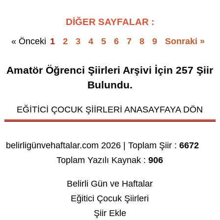
DİĞER SAYFALAR :
« Önceki
1
2
3
4
5
6
7
8
9
Sonraki »
Amatör Öğrenci Şiirleri Arşivi
İçin
257
Şiir
Bulundu.
EĞİTİCİ ÇOCUK ŞİİRLERİ ANASAYFAYA DÖN
belirligünvehaftalar.com 2026 | Toplam Şiir :
6672
Toplam Yazılı Kaynak :
906
Belirli Gün ve Haftalar
Eğitici Çocuk Şiirleri
Şiir Ekle