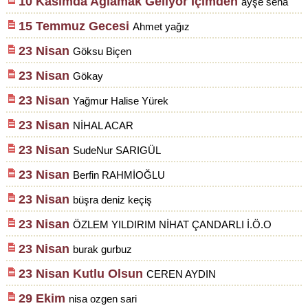
10 Kasımda Ağlamak Geliyor İçimden
ayşe sena
15 Temmuz Gecesi
Ahmet yağız
23 Nisan
Göksu Biçen
23 Nisan
Gökay
23 Nisan
Yağmur Halise Yürek
23 Nisan
NİHAL ACAR
23 Nisan
SudeNur SARIGÜL
23 Nisan
Berfin RAHMİOĞLU
23 Nisan
büşra deniz keçiş
23 Nisan
ÖZLEM YILDIRIM NİHAT ÇANDARLI İ.Ö.O
23 Nisan
burak gurbuz
23 Nisan Kutlu Olsun
CEREN AYDIN
29 Ekim
nisa ozgen sari