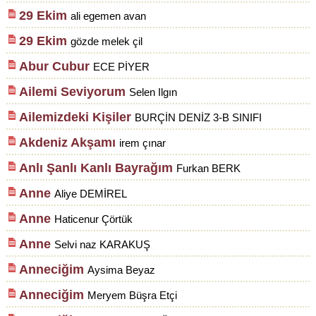
29 Ekim
ali egemen avan
29 Ekim
gözde melek çil
Abur Cubur
ECE PİYER
Ailemi Seviyorum
Selen Ilgın
Ailemizdeki Kişiler
BURÇİN DENİZ 3-B SINIFI
Akdeniz Akşamı
irem çınar
Anlı Şanlı Kanlı Bayrağım
Furkan BERK
Anne
Aliye DEMİREL
Anne
Haticenur Çörtük
Anne
Selvi naz KARAKUŞ
Anneciğim
Aysima Beyaz
Anneciğim
Meryem Büşra Etçi