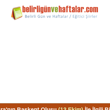
ra'nın Başkent Oluşu
(13 Ekim)
İle İlgili B