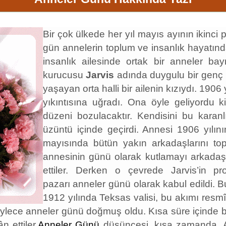
Bir çok ülkede her yıl mayıs ayının ikinci
gün annelerin toplum ve insanlık hayatınd
insanlık ailesinde ortak bir anneler b
kurucusu
Jarvis
adında duygulu bir genç 
yaşayan orta halli bir ailenin kızıydı. 19
yıkıntısına uğradı. Ona öyle geliyordu
düzeni bozulacaktır. Kendisini bu karanl
üzüntü içinde geçirdi. Annesi 1906 yılın
mayısında bütün yakın arkadaşlarını top
annesinin günü olarak kutlamayı arkadaşla
ettiler. Derken o çevrede Jarvis’in p
pazarı anneler günü olarak kabul edildi. Bu
1912 yılında Teksas valisi, bu akımı resmî b
lece anneler günü doğmuş oldu. Kısa süre içinde büt
n ettiler.
Anneler Günü
düşüncesi, kısa zamanda, A