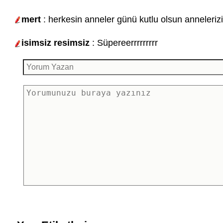
mert
: herkesin anneler günü kutlu olsun anneleriz
isimsiz resimsiz
: Süpereerrrrrrrrr