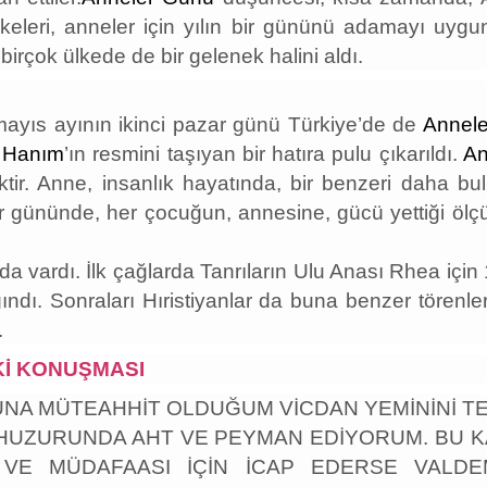
leri, anneler için yılın bir gününü adamayı uygun
 birçok ülkede de bir gelenek halini aldı.
 mayıs ayının ikinci pazar günü Türkiye’de de
Annel
 Hanım
’ın resmini taşıyan bir hatıra pulu çıkarıldı.
An
tir. Anne, insanlık hayatında, bir benzeri daha bul
 gününde, her çocuğun, annesine, gücü yettiği ölç
 vardı. İlk çağlarda Tanrıların Ulu Anası Rhea için 
ndı. Sonraları Hıristiyanlar da buna benzer törenle
.
Kİ KONUŞMASI
NA MÜTEAHHİT OLDUĞUM VİCDAN YEMİNİNİ TE
HUZURUNDA AHT VE PEYMAN EDİYORUM. BU K
A VE MÜDAFAASI İÇİN İCAP EDERSE VALD