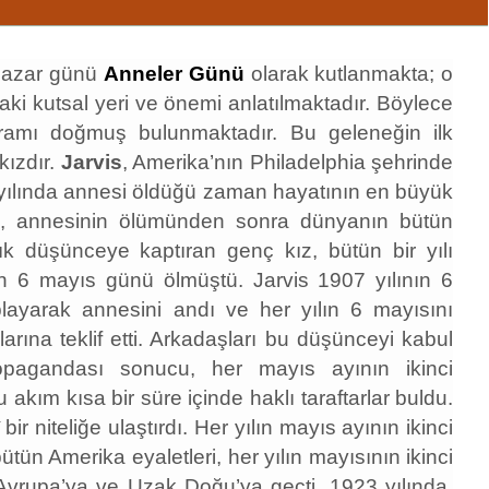
 pazar günü
Anneler Günü
olarak kutlanmakta; o
aki kutsal yeri ve önemi anlatılmaktadır. Böylece
ayramı doğmuş bulunmaktadır. Bu geleneğin ilk
kızdır.
Jarvis
, Amerika’nın Philadelphia şehrinde
06 yılında annesi öldüğü zaman hayatının en büyük
 ki, annesinin ölümünden sonra dünyanın bütün
ık düşünceye kaptıran genç kız, bütün bir yılı
ın 6 mayıs günü ölmüştü. Jarvis 1907 yılının 6
layarak annesini andı ve her yılın 6 mayısını
rına teklif etti. Arkadaşları bu düşünceyi kabul
ropagandası sonucu, her mayıs ayının ikinci
 akım kısa bir süre içinde haklı taraftarlar buldu.
ir niteliğe ulaştırdı. Her yılın mayıs ayının ikinci
ün Amerika eyaletleri, her yılın mayısının ikinci
vrupa’ya ve Uzak Doğu’ya geçti. 1923 yılında,