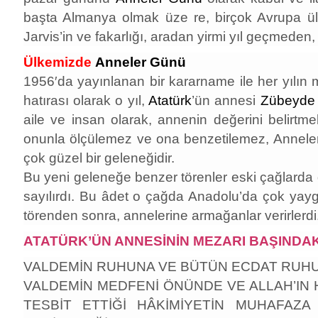
başta Almanya olmak üze re, birçok Avrupa ülke
Jarvis’in ve fakarlığı, aradan yirmi yıl geçmeden,
Ülkemizde
Anneler Günü
1956′da yayınlanan bir kararname ile her yılın
hatırası olarak o yıl,
Atatürk
’ün annesi
Zübeyde
aile ve insan olarak, annenin değerini belirtmek
onunla ölçülemez ve ona benzetilemez, Anneler
çok güzel bir geleneğidir.
Bu yeni geleneğe benzer törenler eski çağlarda da
sayılırdı. Bu âdet o çağda Anadolu’da çok yaygı
törenden sonra, annelerine armağanlar verirlerdi
ATATÜRK’ÜN ANNESİNİN MEZARI BAŞINDA
VALDEMİN RUHUNA VE BÜTÜN ECDAT RUHU
VALDEMİN MEDFENİ ÖNÜNDE VE ALLAH’IN 
TESBİT ETTİĞİ HÂKİMİYETİN MUHAFAZ