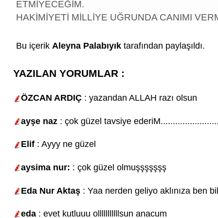
ETMİYECEĞİM.
HAKİMİYETİ MİLLİYE UĞRUNDA CANIMI VE
Bu içerik
Aleyna Palabıyık
tarafından paylaşıldı.
YAZILAN YORUMLAR :
ÖZCAN ARDIÇ
: yazandan ALLAH razı olsun
ayşe naz
: çok güzel tavsiye ederiM.......................
Elif
: Ayyy ne güzel
aysima nur:
: çok güzel olmuşşşşşşş
Eda Nur Aktaş
: Yaa nerden geliyo aklınıza ben b
eda
: evet kutluuu olllllllllllsun anacum