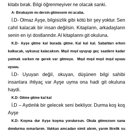
kitabı bırak. Bilgi öğrenmeyiver ne olacak sanki.
A- Bırakayım mı dersin gitmesem mi acaba.
İ.D- Olmaz Ayşe, bilgisizlik gibi kötü bir şey yoktur. Sen
cahil kalacak bir insan değilsin. Kitapların, arkadaşların
senin en iyi dostlarındır. Al kitaplarını git okuluna.
K.D- Ayşe gitme kal burada gitme. Kal kal kal. Sabahları erken
kalkacak, uykusuz kalacaksın. Mışıl mışıl uyuyup geç saatlere kadar
yatmak varken ne gerek var gitmeye. Mışıl mışıl mışıl mışıl uyuuu
uyuuu.
İ.D- Uyuyan değil, okuyan, düşünen bilgi sahibi
insanlara ihtiyaç var Ayşe uyma ona hadi git okuluna
haydi.
K.D- Gitme gitme kal kal
İ.D – Aydınlık bir gelecek seni bekliyor. Durma koş koş
Ayşe
K.D- Koşma dur Ayşe koşma yorulursun. Okula gitmezsen sana
dondurma ısmarlarım. Vakkas amcadan simit alırım, yarım litrelik su