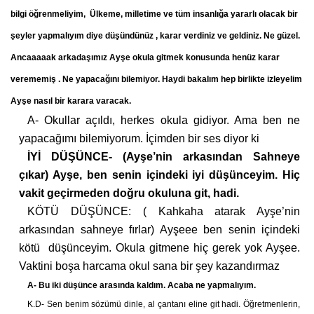
bilgi öğrenmeliyim, Ülkeme, milletime ve tüm insanlığa yararlı olacak bir
şeyler yapmalıyım diye düşündünüz , karar verdiniz ve geldiniz. Ne güzel.
Ancaaaaak arkadaşımız Ayşe
okula gitmek
konusunda henüz karar
verememiş . Ne yapacağını bilemiyor. Haydi bakalım hep birlikte izleyelim
Ayşe nasıl bir karara varacak.
A- Okullar açıldı, herkes okula gidiyor. Ama ben ne
yapacağımı bilemiyorum. İçimden bir ses diyor ki
İYİ DÜŞÜNCE- (Ayşe’nin arkasından Sahne
ye
çıkar) Ayşe, ben senin içindeki iyi düşünceyim. Hiç
vakit geçirmeden doğru okuluna git, hadi.
KÖTÜ DÜŞÜNCE: ( Kahkaha atarak Ayşe’nin
arkasından sahneye fırlar) Ayşeee ben senin içindeki
kötü düşünceyim. Okula gitmene hiç gerek yok Ayşee.
Vaktini boşa harcama okul sana bir şey kazandırmaz
A- Bu iki düşünce arasında kaldım. Acaba ne yapmalıyım.
K.D- Sen benim sözümü dinle, al çantanı eline git hadi. Öğretmenlerin,