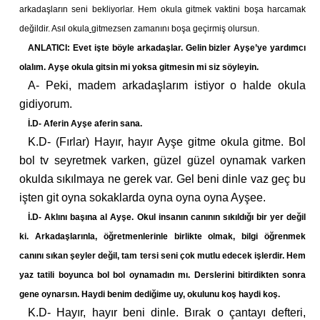
arkadaşların seni bekliyorlar. Hem
okula gitmek
vaktini boşa harcamak
değildir. Asıl okula
gitmezsen zamanını boşa geçirmiş olursun.
ANLATICI: Evet işte böyle arkadaşlar. Gelin bizler Ayşe’ye yardımcı
olalım. Ayşe okula gitsin mi yoksa gitmesin mi siz söyleyin.
A- Peki, madem arkadaşlarım istiyor o halde okula
gidiyorum.
İ.D- Aferin Ayşe aferin sana.
K.D- (Fırlar) Hayır, hayır Ayşe gitme okula gitme. Bol
bol tv seyretmek varken, güzel güzel oynamak varken
okulda sıkılmaya ne gerek var. Gel beni dinle vaz geç bu
işten git oyna sokaklarda oyna oyna oyna Ayşee.
İ.D- Aklını başına al Ayşe. Okul insanın canının sıkıldığı bir yer değil
ki. Arkadaşlarınla, öğretmenlerinle birlikte olmak, bilgi
öğrenmek
canını sıkan şeyler değil, tam tersi seni çok mutlu edecek işlerdir. Hem
yaz tatili boyunca bol bol oynamadın mı. Derslerini bitirdikten sonra
gene oynarsın. Haydi benim dediğime uy, okulunu koş haydi koş.
K.D- Hayır, hayır beni dinle. Bırak o çantayı defteri,