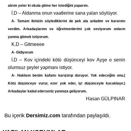
alırım yeter ki okula gitme
her istediğini yaparım.
İ.D – Aldanma onun vaatlerine sana yalan söylüyor.
A- Tamam ikinizin söylediklerini de pek ala anladım ve kararımı
verdim. Arkadaşlarımı ve öğretmenlerimi çok seviyorum onların
yanına gitmek istiyorum.
K.D – Gitmeeee
A- Gidiyorum
İ.D – Kov içindeki kötü düşünceyi kov Ayşe o senin
olumsuz şeyler yapmanı istiyor.
A- Haklısın benim kafamı karıştırıp duruyor. Yok edeceğim onu.(
Kötü düşünceye vurur, ezer yok eder, iyi düşünceyle kucaklaşır.)
Arkadaşlar kabul ederseniz yanınıza geliyorum.
Hasan GÜLPINAR
Bu içerik
Dersimiz.com
tarafından paylaşıldı.