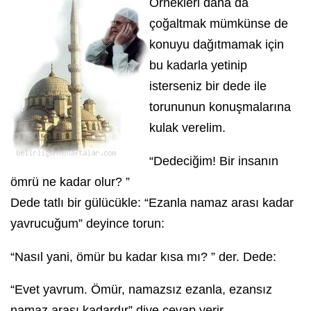
Örnekleri daha da
çoğaltmak mümkünse de
konuyu dağıtmamak için
bu kadarla yetinip
isterseniz bir dede ile
torununun konuşmalarına
kulak verelim.
“Dedeciğim! Bir insanın
ömrü ne kadar olur? ”
Dede tatlı bir gülücükle: “Ezanla namaz arası kadar
yavrucuğum” deyince torun:
“Nasıl yani, ömür bu kadar kısa mı? ” der. Dede:
“Evet yavrum. Ömür, namazsız ezanla, ezansız
namaz arası kadardır” diye cevap verir.