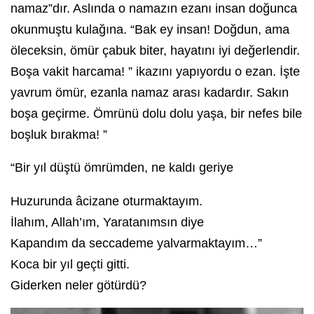
namaz”dır. Aslında o namazın ezanı insan doğunca
okunmuştu kulağına. “Bak ey insan! Doğdun, ama
öleceksin, ömür çabuk biter, hayatını iyi değerlendir.
Boşa vakit harcama! ” ikazını yapıyordu o ezan. İşte
yavrum ömür, ezanla namaz arası kadardır. Sakın
boşa geçirme. Ömrünü dolu dolu yaşa, bir nefes bile
boşluk bırakma! ”
“Bir yıl düştü ömrümden, ne kaldı geriye
Huzurunda âcizane oturmaktayım.
İlahım, Allah’ım, Yaratanımsın diye
Kapandım da seccademe yalvarmaktayım…”
Koca bir yıl geçti gitti.
Giderken neler götürdü?