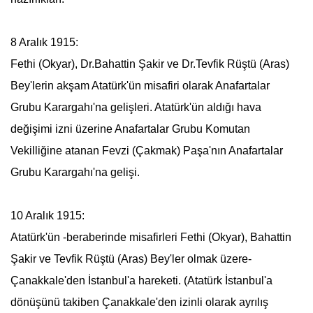
8 Aralık 1915:
Fethi (Okyar), Dr.Bahattin Şakir ve Dr.Tevfik Rüştü (Aras)
Bey'lerin akşam
Atatürk
'ün misafiri olarak
Anafartalar
Grubu
Karargahı'na gelişleri.
Atatürk
'ün aldığı hava
değişimi izni üzerine
Anafartalar Grubu
Komutan
Vekilliğine atanan Fevzi (Çakmak) Paşa'nın
Anafartalar
Grubu
Karargahı'na gelişi.
10 Aralık 1915:
Atatürk
'ün -beraberinde misafirleri Fethi (Okyar), Bahattin
Şakir ve Tevfik Rüştü (Aras) Bey'ler olmak üzere-
Çanakkale'den İstanbul'a hareketi. (
Atatürk
İstanbul'a
dönüşünü takiben Çanakkale'den izinli olarak ayrılış