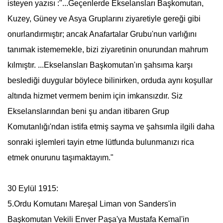
isteyen yazısı :"...Geçenlerde Ekselansları Başkomutan,
Kuzey, Güney ve Asya Gruplarını ziyaretiyle gereği gibi
onurlandırmıştır; ancak
Anafartalar Grubu
'nun varlığını
tanımak istememekle, bizi ziyaretinin onurundan mahrum
kılmıştır. ...Ekselansları Başkomutan'ın şahsıma karşı
beslediği duygular böylece bilinirken, orduda aynı koşullar
altında hizmet vermem benim için imkansızdır. Siz
Ekselanslarından beni şu andan itibaren Grup
Komutanlığı'ndan istifa etmiş sayma ve şahsımla ilgili daha
sonraki işlemleri tayin etme lütfunda bulunmanızı rica
etmek onurunu taşımaktayım."
30 Eylül 1915:
5.Ordu Komutanı Mareşal Liman von Sanders'in
Başkomutan Vekili Enver Paşa'ya
Mustafa Kemal
'in