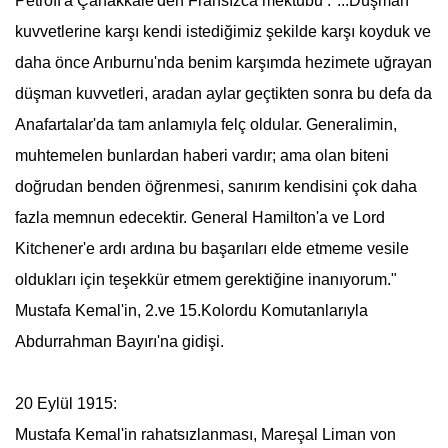
Petroff'a Çanakkale'den Fransızca mektubu :"...Düşman
kuvvetlerine karşı kendi istediğimiz şekilde karşı koyduk ve
daha önce Arıburnu'nda benim karşımda hezimete uğrayan
düşman kuvvetleri, aradan aylar geçtikten sonra bu defa da
Anafartalar'da tam anlamıyla felç oldular. Generalimin,
muhtemelen bunlardan haberi vardır; ama olan biteni
doğrudan benden öğrenmesi, sanırım kendisini çok daha
fazla memnun edecektir. General Hamilton'a ve Lord
Kitchener'e ardı ardına bu başarıları elde etmeme vesile
oldukları için teşekkür etmem gerektiğine inanıyorum."
Mustafa Kemal
'in, 2.ve 15.Kolordu Komutanlarıyla
Abdurrahman Bayırı'na gidişi.
20 Eylül 1915:
Mustafa Kemal
'in rahatsızlanması, Mareşal Liman von