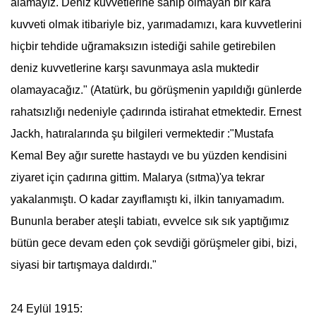
alamayız. Deniz kuvvetlerine sahip olmayan bir kara
kuvveti olmak itibariyle biz, yarımadamızı, kara kuvvetlerini
hiçbir tehdide uğramaksızın istediği sahile getirebilen
deniz kuvvetlerine karşı savunmaya asla muktedir
olamayacağız." (
Atatürk
, bu görüşmenin yapıldığı günlerde
rahatsızlığı nedeniyle çadırında istirahat etmektedir. Ernest
Jackh, hatıralarında şu bilgileri vermektedir :"
Mustafa
Kemal
Bey ağır surette hastaydı ve bu yüzden kendisini
ziyaret için çadırına gittim. Malarya (sıtma)'ya tekrar
yakalanmıştı. O kadar zayıflamıştı ki, ilkin tanıyamadım.
Bununla beraber ateşli tabiatı, evvelce sık sık yaptığımız
bütün gece devam eden çok sevdiği görüşmeler gibi, bizi,
siyasi bir tartışmaya daldırdı."
24 Eylül 1915: