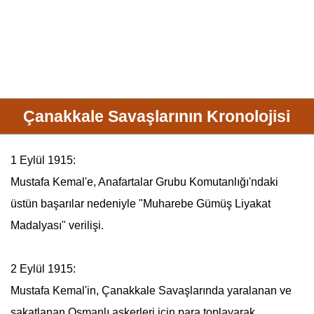
Çanakkale Savaşlarının Kronolojisi
1 Eylül 1915:
Mustafa Kemal
'e,
Anafartalar Grubu
Komutanlığı'ndaki
üstün başarılar nedeniyle "Muharebe Gümüş Liyakat
Madalyası" verilişi.
2 Eylül 1915:
Mustafa Kemal
'in,
Çanakkale Savaşları
nda yaralanan ve
sakatlanan Osmanlı askerleri için para toplayarak