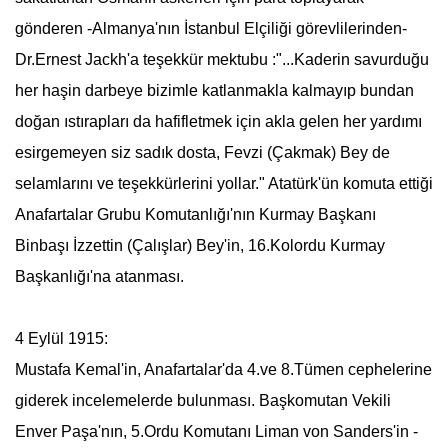
gönderen -Almanya'nın İstanbul Elçiliği görevlilerinden-
Dr.Ernest Jackh'a teşekkür mektubu :"...Kaderin savurduğu
her haşin darbeye bizimle katlanmakla kalmayıp bundan
doğan ıstırapları da hafifletmek için akla gelen her yardımı
esirgemeyen siz sadık dosta, Fevzi (Çakmak) Bey de
selamlarını ve teşekkürlerini yollar."
Atatürk
'ün komuta ettiği
Anafartalar Grubu
Komutanlığı'nın Kurmay Başkanı
Binbaşı İzzettin (Çalışlar) Bey'in, 16.Kolordu Kurmay
Başkanlığı'na atanması.
4 Eylül 1915:
Mustafa Kemal
'in, Anafartalar'da 4.ve 8.Tümen cephelerine
giderek incelemelerde bulunması. Başkomutan Vekili
Enver Paşa'nın, 5.Ordu Komutanı Liman von Sanders'in -