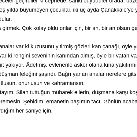
eler geçirdiler ki cephede, sanki büyüdüler orada, bazen
n beş yılda büyümeyen çocuklar, iki üç ayda Çanakkale’ye 
ular.
 girmek. Çok kolay oldu onlar için, bir an, bir an olsun 
 analar var ki kuzusunu yitirmiş gözleri kan çanağı, öyle y
ak var ki rengini seveninin kanından almış, öyle bir vatan 
 yakıyor. Âdetmiş, evlenenle asker olana kına yakılırmış
üşman feleğini şaşırdı. Bağrı yanan analar nerelere gits
mutlusun, onurlusun ve kahramansın.
tayım. Silah tuttuğun mübarek ellerin, düşmana karşı k
emesin. Şehidim, emanetin başımın tacı. Gönlün acabal
dığım her saniye için.