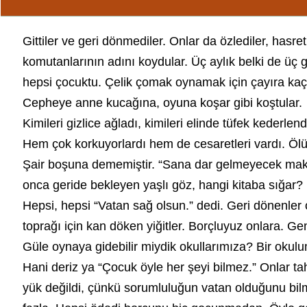
Gittiler ve geri dönmediler. Onlar da özlediler, hasr
komutanlarının adını koydular. Üç aylık belki de üç g
hepsi çocuktu. Çelik çomak oynamak için çayıra kaçan
Cepheye anne kucağına, oyuna koşar gibi koştular.
Kimileri gizlice ağladı, kimileri elinde tüfek kederle
Hem çok korkuyorlardı hem de cesaretleri vardı. Ölü
Şair boşuna dememiştir. “Sana dar gelmeyecek makb
onca geride bekleyen yaşlı göz, hangi kitaba sığar?
Hepsi, hepsi “Vatan sağ olsun.” dedi. Geri dönenler
toprağı için kan döken yiğitler. Borçluyuz onlara. G
Güle oynaya gidebilir miydik okullarımıza? Bir okulu
Hani deriz ya “Çocuk öyle her şeyi bilmez.” Onlar ta
yük değildi, çünkü sorumluluğun vatan olduğunu bilmek