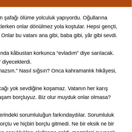
arın şafağı ölüme yolculuk yapıyordu. Oğullarına
klerken onlar dönülmez yola koştular. Hepsi gençti,
nlar bu vatanı ana gibi, baba gibi, yâr gibi sevdi.
larında kâbustan korkunca “evladım” diye sarılacak.
 diyeceklerdi.
azsın.” Nasıl sığsın? Onca kahramanlık hikâyesi,
acağı yok sevdiğine koşamaz. Vatanın her karış
r yaşam borçluyuz. Biz olur muyduk onlar olmasa?
lerindeki sorumluluğun farkındaydılar. Sorumluluk
çtu ve hiçbiri borçlu gitmedi. Ne bir eksik ne bir