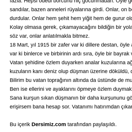
fazla. Hepsi ödedi borcunu hiç gocunmadan. Öyle gec
sandılar, bazen anneleri rüyalarına girdi. Onlar, o
durdular. Onlar hem şehit hem yiğit hem de gurur old
Kolay olmasa gerek, çıkamayacağını bildiğin bir yola
söz var, onlar anlatılmakla bitmez.
18 Mart, yıl 1915 bir
zafer
var ki dillere destan, öyle
var ki binlerce ve birbirinin ardı sıra, öyle bir bayr
Vatan şehidine özlem duyarken analar kuzularına ağıt
kuzuların kanı deniz olup düşman üzerine döküldü, d
Bilirim bu vatan toprağının altında da üstünde de 
Ben ise ellerini ve ayaklarını öpmeye özlem duymak
Sana kurşun sıkan düşmanın bir daha kurşununu gör
erişirsem bana hesap sor. Vatanımı hatırımdan çıkar
Bu içerik
Dersimiz.com
tarafından paylaşıldı.