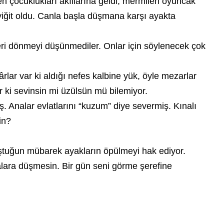
 çocuklukları akıllarına geldi, mermileri oyuncak
yiğit oldu. Canla başla düşmana karşı ayakta
geri dönmeyi düşünmediler. Onlar için söylenecek çok
ârlar var ki aldığı nefes kalbine yük, öyle mezarlar
var ki sevinsin mi üzülsün mü bilemiyor.
. Analar evlatlarını “kuzum” diye severmiş. Kınalı
in?
oştuğun mübarek ayakların öpülmeyi hak ediyor.
ara düşmesin. Bir gün seni görme şerefine