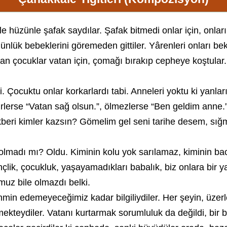
etle hüzünle şafak saydılar. Şafak bitmedi onlar için, onl
ünlük bebeklerini göremeden gittiler. Yârenleri onları be
 çocuklar vatan için, çomağı bırakıp cepheye koştular. O
ndi. Çocuktu onlar korkarlardı tabi. Anneleri yoktu ki yan
rlerse “Vatan sağ olsun.”, ölmezlerse “Ben geldim anne.”
eri kimler kazsın? Gömelim gel seni tarihe desem, sığm
 olmadı mı? Oldu. Kiminin kolu yok sarılamaz, kiminin b
ençlik, çocukluk, yaşayamadıkları babalık, biz onlara bi
muz bile olmazdı belki.
hmin edemeyeceğimiz kadar bilgiliydiler. Her şeyin, üzer
teydiler. Vatanı kurtarmak sorumluluk da değildi, bir bor