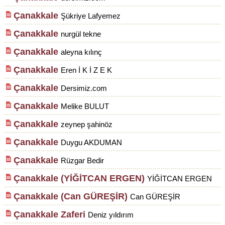
Çanakkale
Şükriye Lafyemez
Çanakkale
nurgül tekne
Çanakkale
aleyna kılınç
Çanakkale
Eren İ K İ Z E K
Çanakkale
Dersimiz.com
Çanakkale
Melike BULUT
Çanakkale
zeynep şahinöz
Çanakkale
Duygu AKDUMAN
Çanakkale
Rüzgar Bedir
Çanakkale (YİĞİTCAN ERGEN)
YİĞİTCAN ERGEN
Çanakkale (Can GÜREŞİR)
Can GÜREŞİR
Çanakkale Zaferi
Deniz yıldırım