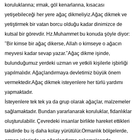
koruluklarına; ırmak, göl kenarlarına, kısacası
yetişebileceği her yere ağaç dikmeliyiz.
Ağaç dikme
k ve
yetiştirmek bir vatan borcu olduğu kadar dinimizce de
kutsal bir görevdir. Hz.Muhammet bu konuda şöyle diyor:
"Bir kimse bir ağaç dikerse, Allah o kimseye o ağacın
meyvesi kadar sevap yazar."
Ağaç dikme
işinde,
bulunduğumuz yerdeki uzman ve yetkili kişilerle işbirliği
yapılmalıdır.
Ağaçlandırma
ya devletimiz büyük önem
vermektedir.
Ağaç dikme
k isteyenlere her türlü yardımı
yapmaktadır.
İsteyenlere tek tek ya da grup olarak ağaçlar, malzemeler
sağlamaktadır. Bundan yararlanarak koruluklar, fidanlıklar
oluşturulabilir. Çevredeki insanlar birlikte hareket ettikleri
takdirde bu iş daha kolay yürütülür.Ormanlık bölgelerde,