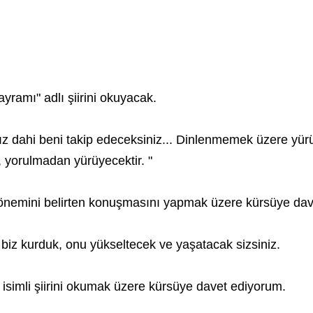
ayramı
" adlı şiirini okuyacak.
sanız dahi beni takip edeceksiniz... Dinlenmemek üzere yü
 yorulmadan yürüyecektir. "
lam ve önemini belirten konuşmasını yapmak üzere kürsüye d
i biz kurduk, onu yükseltecek ve yaşatacak sizsiniz.
riyet" isimli şiirini okumak üzere kürsüye davet ediyorum.