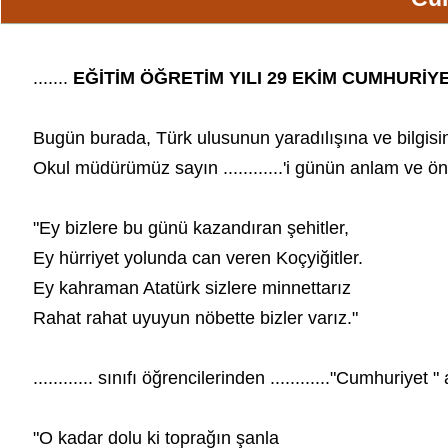
.......
EĞİTİM ÖĞRETİM YILI 29 EKİM CUMHURİ
Bugün burada, Türk ulusunun yaradılışına ve bilgisi
Okul müdürümüz sayın ............'i günün anlam ve
"Ey bizlere bu günü kazandıran şehitler,
Ey hürriyet yolunda can veren Koçyiğitler.
Ey kahraman Atatürk sizlere minnettarız
Rahat rahat uyuyun nöbette bizler varız."
............ sınıfı öğrencilerinden ............"Cumhuriyet "
"O kadar dolu ki toprağın şanla