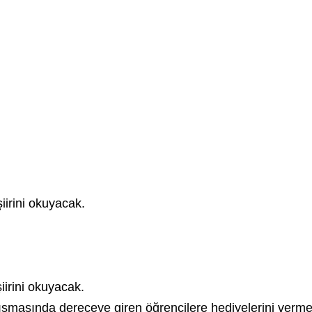
ı şiirini okuyacak.
ı şiirini okuyacak.
asında dereceye giren öğrencilere hediyelerini vermek üz