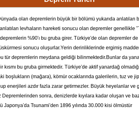
. Dünyada olan
deprem
lerin büyük bir bölümü yukarıda anlatılan 
 anlatılan levhaların hareketi sonucu olan
deprem
ler genellikle "
deprem
lerin %90'ı bu gruba girer. Türkiye'de olan
deprem
ler d
püskürmesi sonucu oluşurlar.Yerin derinliklerinde ergimiş madden
bu tür
deprem
lerin meydana geldiği bilinmektedir.Bunlar da yanar
bir kısmı bu gruba girmektedir. Türkiye'de aktif yanardağ olmadığı
daki boşlukların (mağara), kömür ocaklarında galerilerin, tuz ve j
lup enerjileri azdır fazla zarar getirmezler. Büyük heyelanlar v
z Depremlerinden sonra, denizlerde kıyılara kadar oluşan ve baz
üğü Japonya'da
Tsunami
'den 1896 yılında 30.000 kisi ölmüstür