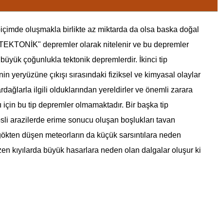
biçimde oluşmakla birlikte az miktarda da olsa baska doğal
TEKTONİK
"
deprem
ler olarak nitelenir ve bu
deprem
ler
e büyük çoğunlukla tektonik
deprem
lerdir. İkinci tip
in yeryüzüne çıkışı sırasındaki fiziksel ve kimyasal olaylar
dağlarla ilgili olduklarından yereldirler ve önemli zarara
 için bu tip
deprem
ler olmamaktadır. Bir başka tip
ipsli arazilerde erime sonucu oluşan boşlukları tavan
e gökten düşen meteorların da küçük sarsıntılara neden
en kıyılarda büyük hasarlara neden olan dalgalar oluşur ki