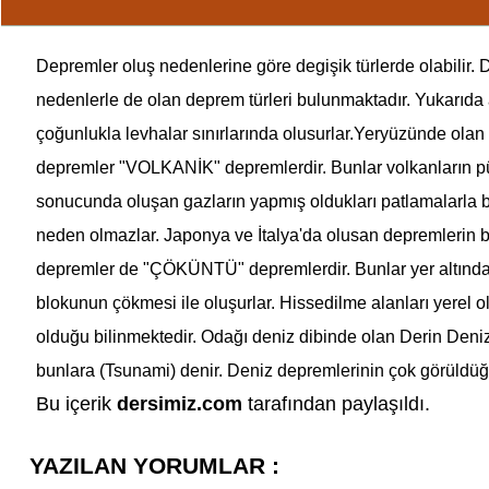
Depremler oluş nedenlerine göre degişik türlerde olabilir
nedenlerle de olan
deprem
türleri bulunmaktadır. Yukarıda
çoğunlukla levhalar sınırlarında olusurlar.Yeryüzünde olan
deprem
ler "
VOLKANİK
"
deprem
lerdir. Bunlar volkanların 
sonucunda oluşan gazların yapmış oldukları patlamalarla 
neden olmazlar. Japonya ve İtalya'da olusan
deprem
lerin 
deprem
ler de "
ÇÖKÜNTÜ
"
deprem
lerdir. Bunlar yer altın
blokunun çökmesi ile oluşurlar. Hissedilme alanları yerel o
olduğu bilinmektedir. Odağı deniz dibinde olan Derin Deni
bunlara (
Tsunami
) denir. Deniz
deprem
lerinin çok görüld
Bu içerik
dersimiz.com
tarafından paylaşıldı.
YAZILAN YORUMLAR :