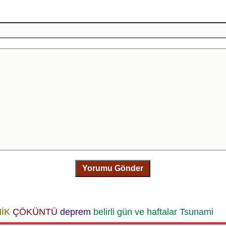
Yorumu Gönder
İK
ÇÖKÜNTÜ
deprem
belirli gün ve haftalar
Tsunami