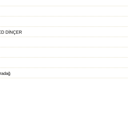
D DİNÇER
radağ