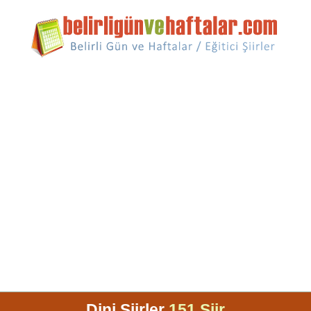
Dini Şiirler
151 Şiir