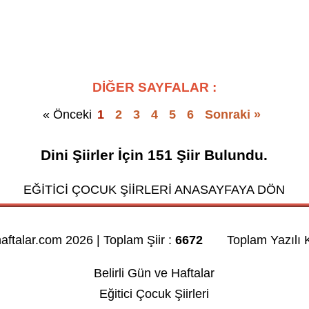
DİĞER SAYFALAR :
« Önceki
1
2
3
4
5
6
Sonraki »
Dini Şiirler
İçin
151
Şiir Bulundu.
EĞİTİCİ ÇOCUK ŞİİRLERİ ANASAYFAYA DÖN
haftalar.com 2026 | Toplam Şiir :
6672
Toplam Yazılı K
Belirli Gün ve Haftalar
Eğitici Çocuk Şiirleri