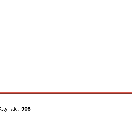
aynak :
906