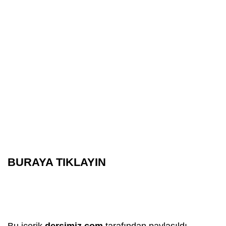
BURAYA TIKLAYIN
Bu içerik
dersimiz.com
tarafından paylaşıldı.