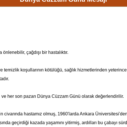
nlenebilir, çağdışı bir hastalıktır.
ve temizlik koşullarının kötülüğü, sağlık hizmetlerinden yeterin
adır.
ı ve her son pazarı
Dünya Cüzzam Günü
olarak değerlendirilir.
nbin civarında hastamız olmuş, 1960'larda Ankara Üniversitesi'd
asında geçirdiği kazada yaşamını yitirmiş, ardılları bu çabayı sür