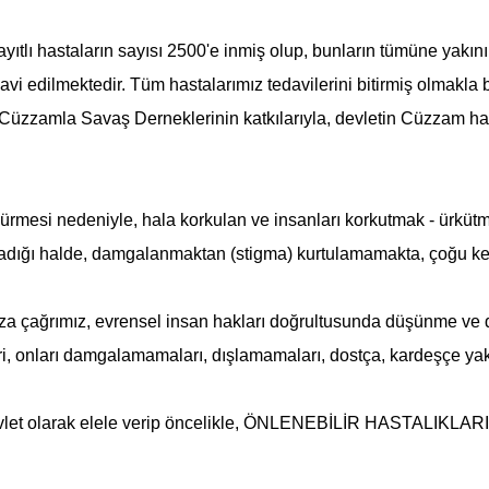
ıtlı hastaların sayısı 2500'e inmiş olup, bunların tümüne yakını
i edilmektedir. Tüm hastalarımız tedavilerini bitirmiş olmakla bir
Cüzzamla Savaş
Derneklerinin katkılarıyla, devletin Cüzzam ha
ürmesi nedeniyle, hala korkulan ve insanları korkutmak - ürküt
lmadığı halde, damgalanmaktan (stigma) kurtulamamakta, çoğu kez 
ğrımız, evrensel insan hakları doğrultusunda düşünme ve dav
ri, onları damgalamamaları, dışlamamaları, dostça, kardeşçe yak
evlet olarak elele verip öncelikle, ÖNLENEBİLİR HASTALIKLARIN