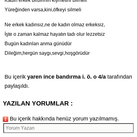
Kadın erkek birbirinin kıymetini bilmeli
Yüreğinden varsa,kini,öfkeyi silmeli
Ne erkek
kadın
sız,ne de
kadın
olmaz erkeksiz,
İşte o zaman kalmaz hayatın tadı olur lezzetsiz
Bugün
kadın
ları anma günüdür
Dileğim,hergün saygı,sevgi,hoşgörüdür
Bu içerik
yaren ince bandırma i. ö. o 4/a
tarafından
paylaşıldı.
YAZILAN YORUMLAR :
Bu içerik hakkında henüz yorum yazılmamış.