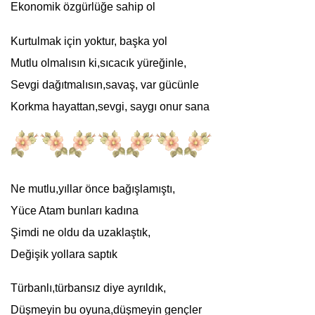
Ekonomik özgürlüğe sahip ol
Kurtulmak için yoktur, başka yol
Mutlu olmalısın ki,sıcacık yüreğinle,
Sevgi dağıtmalısın,savaş, var gücünle
Korkma hayattan,sevgi, saygı onur sana
Ne mutlu,yıllar önce bağışlamıştı,
Yüce Atam bunları
kadın
a
Şimdi ne oldu da uzaklaştık,
Değişik yollara saptık
Türbanlı,türbansız diye ayrıldık,
Düşmeyin bu oyuna,düşmeyin gençler