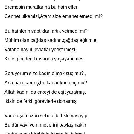
Eremesin muratlarına bu hain eller
Cennet ülkemizi,Atam size emanet etmedi mi?
Bu hainlerin yaptıkları artık yetmedi mi?
Mühim olan,çağdaş
kadın
n,çağdaş eğitimle
Vatana hayırlı evlatlar yetiştirmesi,
Köle gibi değil,insanca yaşayabilmesi
Soruyorum size
kadın
olmak suç mu? ,
Ana bacı kardeş,bu kadar korkunç mu?
Allah
kadın
ı da erkeyi de eşit yaratmış,
İkisinide farklı görevlerle donatmış
Var oluşumuzun sebebi,birlikte yaşayıp,
Bu dünyayı ve nimetlerini paylaşmaktır