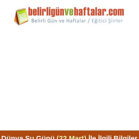
Dünya Su Günü
(22 Mart)
İle İlgili Bilgiler