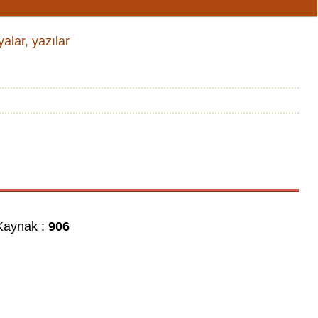
alar, yazılar
aynak :
906