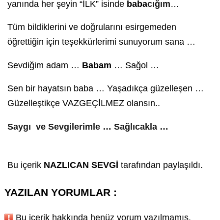
yanında her şeyin “İLK” isinde
baba
cığım
…
Tüm bildiklerini ve doğrularını esirgemeden
öğrettiğin için teşekkürlerimi sunuyorum sana …
Sevdiğim adam …
Babam
… Sağol …
Sen bir hayatsın
baba
… Yaşadıkça güzelleşen …
Güzelleştikçe VAZGEÇİLMEZ olansın..
Saygı ve Sevgilerimle … Sağlıcakla …
Bu içerik
NAZLICAN SEVGİ
tarafından paylaşıldı.
YAZILAN YORUMLAR :
Bu içerik hakkında henüz yorum yazılmamış.