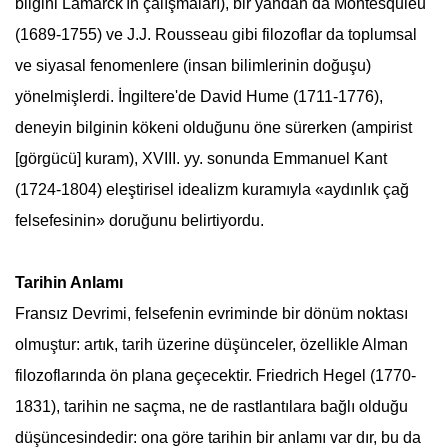
bilgini Lamarck'ın çalışmaları), bir yandan da Montesquieu
(1689-1755) ve J.J. Rousseau gibi filozoflar da toplumsal
ve siyasal fenomenlere (insan bilimlerinin doğuşu)
yönelmişlerdi. İngiltere'de David Hume (1711-1776),
deneyin bilginin kökeni olduğunu öne sürerken (ampirist
[görgücü] kuram), XVIII. yy. sonunda Emmanuel Kant
(1724-1804) eleştirisel idealizm kuramıyla «aydınlık çağ
felsefe
sinin» doruğunu belirtiyordu.
Tarihin Anlamı
Fransız Devrimi,
felsefe
nin evriminde bir dönüm noktası
olmuştur: artık, tarih üzerine düşünceler, özellikle Alman
filozoflarında ön plana geçecektir.
Friedrich Hegel
(1770-
1831), tarihin ne saçma, ne de rastlantılara bağlı olduğu
düşüncesindedir: ona göre tarihin bir anlamı var dır, bu da