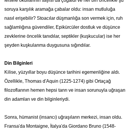
felsefe
okullarının sayısı da çoğaldı ve her biri öncelikle şu
soruya karşılık aramağa çabalar oldu: insan mutluluğa
nasıl erişebilir? Stoacılar düşmanlığa son vermek için, ruh
sağlamlığına güvendiler, Epikürcüler dostluk ve düşünce
zevklerine öncelik tanıdılar, septikler (kuşkucular) ise her
şeyden kuşkulanma duygusuna sığındılar.
Din Bilginleri
Kilise, yüzyıllar boyu düşünce tarihini egemenliğine aldı.
Özellikle, Thomas d'Aquin (1225-1274) gibi Ortaçağ
filozoflarının hemen hepsi tanrı ve insan sorunuyla uğraşan
din adamları ve din bilginleriydi.
Sonra, hümanist (insancı) uğraşıların merkezi, insan oldu.
Fransa'da Montaigne, İtalya'da Giordano Bruno (1548-