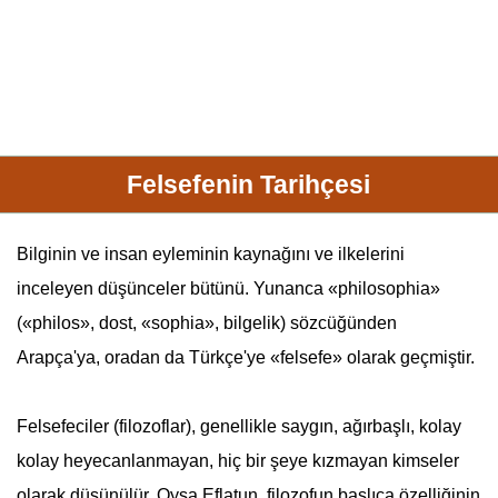
Felsefenin Tarihçesi
Bilginin ve insan eyleminin kaynağını ve ilkelerini
inceleyen düşünceler bütünü. Yunanca «
philosophia
»
(«philos», dost, «sophia», bilgelik) sözcüğünden
Arapça'ya, oradan da Türkçe'ye «
felsefe
» olarak geçmiştir.
Felsefeciler (filozoflar), genellikle saygın, ağırbaşlı, kolay
kolay heyecanlanmayan, hiç bir şeye kızmayan kimseler
olarak düşünülür. Oysa Eflatun, filozofun başlıca özelliğinin