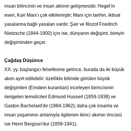
insan bilincinin ve insan aklının gelişmesidir. Hegel'in
eseri, Kari Marx'ı çok etkilemiştir; Marx için tarihin, iktisat
yasalarına bağlı yasaları vardır. Şair ve filozof Friedrich
Nietzsche (1844-1900) için ise, dünyanın değişimi, bireyin
değişiminden geçer.
Çağdaş Düşünce
XX. yy. başlangıcı
felsefe
sine gelince, burada da iki büyük
akım ayırt edilebilir: özellikle bilimde görülen büyük
değişimleri (Einstein kuramları) inceleyen birincisinin
ilerigelen temsilcileri Edmund Husserl (1859-1938) ve
Gaston Bachelard'dır (1884-1962); daha çok insanla ve
insan yaşamının anlamıyla ilgilenen ikinci akımın öncüsü
ise Henri Bergson'dur (1859-1941).