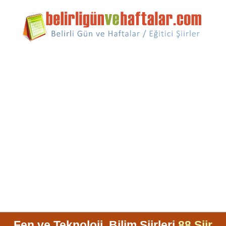
Fen ve Teknoloji, Bilim Şiirleri
88 Şiir