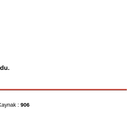
ndu.
aynak :
906