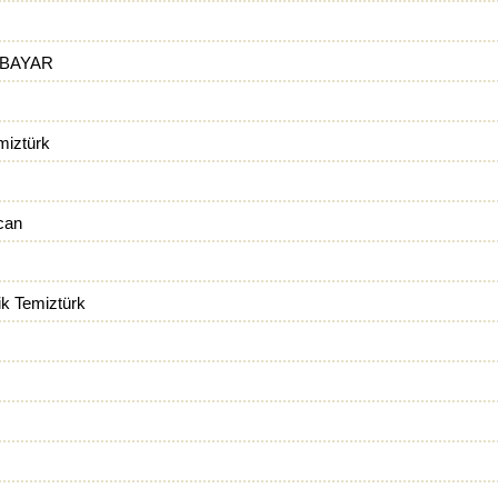
 BAYAR
miztürk
can
k Temiztürk