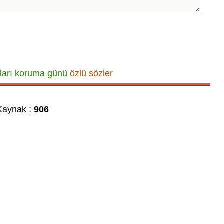
ları koruma günü
özlü sözler
aynak :
906