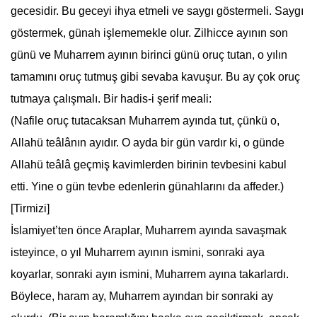
gecesidir. Bu geceyi ihya etmeli ve saygı göstermeli. Saygı
göstermek, günah işlememekle olur. Zilhicce ayının son
günü ve
Muharrem ayı
nın birinci günü oruç tutan, o yılın
tamamını oruç tutmuş gibi sevaba kavuşur. Bu ay çok oruç
tutmaya çalışmalı. Bir hadis-i şerif meali:
(Nafile oruç tutacaksan
Muharrem ayı
nda tut, çünkü o,
Allahü teâlânın ayıdır. O ayda bir gün vardır ki, o günde
Allahü teâlâ geçmiş kavimlerden birinin tevbesini kabul
etti. Yine o gün tevbe edenlerin günahlarını da affeder.)
[Tirmizi]
İslamiyet’ten önce Araplar,
Muharrem ayı
nda savaşmak
isteyince, o yıl
Muharrem ayı
nın ismini, sonraki aya
koyarlar, sonraki ayın ismini,
Muharrem ayı
na takarlardı.
Böylece, haram ay,
Muharrem ayı
ndan bir sonraki ay