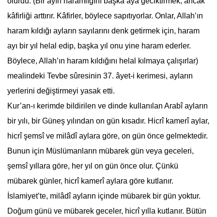
olurdu. (Bir ayın haramlığını başka aya geciktirmek, ancak
kâfirliği arttırır. Kâfirler, böylece sapıtıyorlar. Onlar, Allah’ın
haram kıldığı ayların sayılarını denk getirmek için, haram
ayı bir yıl helal edip, başka yıl onu yine haram ederler.
Böylece, Allah’ın haram kıldığını helal kılmaya çalışırlar)
mealindeki Tevbe sûresinin 37. âyet-i kerimesi, ayların
yerlerini değiştirmeyi yasak etti.
Kur’an-ı kerimde bildirilen ve dinde kullanılan Arabî ayların
bir yılı, bir Güneş yılından on gün kısadır. Hicrî kamerî aylar,
hicrî şemsî ve milâdî aylara göre, on gün önce gelmektedir.
Bunun için Müslümanların mübarek gün veya geceleri,
şemsî yıllara göre, her yıl on gün önce olur. Çünkü
mübarek günler, hicrî kamerî aylara göre kutlanır.
İslamiyet’te, milâdî ayların içinde mübarek bir gün yoktur.
Doğum günü ve mübarek geceler, hicrî yılla kutlanır. Bütün