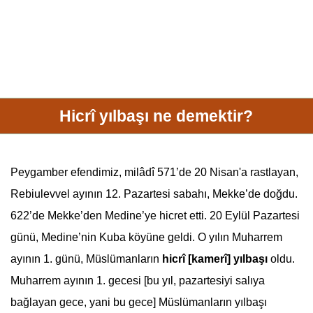
Hicrî yılbaşı ne demektir?
Peygamber efendimiz, milâdî 571’de 20 Nisan'a rastlayan,
Rebiulevvel ayının 12. Pazartesi sabahı, Mekke’de doğdu.
622’de Mekke’den Medine’ye hicret etti. 20 Eylül Pazartesi
günü, Medine’nin Kuba köyüne geldi. O yılın
Muharrem
ayı
nın 1. günü, Müslümanların
hicrî [kamerî] yılbaşı
oldu.
Muharrem ayı
nın 1. gecesi [bu yıl, pazartesiyi salıya
bağlayan gece, yani bu gece] Müslümanların yılbaşı