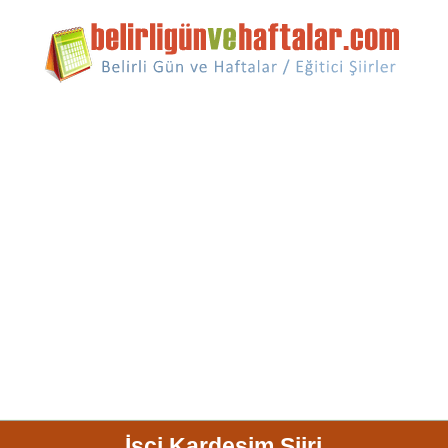
İşçi Kardeşim Şiiri