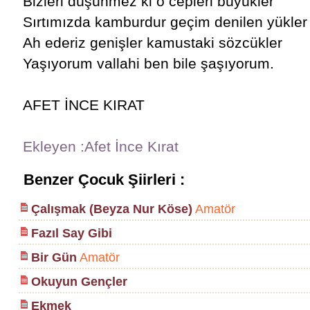
Bizleri düşünmez ki o cepleri büyükler
Sırtımızda kamburdur geçim denilen yükler
Ah ederiz genişler kamustaki sözcükler
Yaşıyorum vallahi ben bile şaşıyorum.
AFET İNCE KIRAT
Ekleyen :Afet İnce Kırat
Benzer Çocuk Şiirleri :
Çalışmak (Beyza Nur Köse)
Amatör
Fazıl Say Gibi
Bir Gün
Amatör
Okuyun Gençler
Ekmek