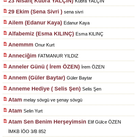
23 Nisan( Kübra YALÇIN)
Kübra YALÇIN
29 Ekim (Sena Sivri )
sena sivri
Ailem (Edanur Kaya)
Edanur Kaya
Alfabemiz (Esma KILINÇ)
Esma KILINÇ
Anemmm
Onur Kurt
Anneciğim
FATMANUR YILDIZ
Anneler Günü ( İrem ÖZEN)
İrem ÖZEN
Annem (Güler Baytar)
Güler Baytar
Anneme Hediye ( Selis Şen)
Selis Şen
Atam
melay sövgü ve şenay sövgü
Atam
Selin Yurt
Atam Sen Benim Herşeyimsin
Elif Gülce ÖZEN
İMKB İÖO 3/B 852