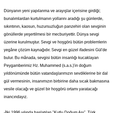
Dünyanın yeni yapılanma ve arayışlar içerisine girdiği;
bunalımlardan kurtulmanın yollarını aradığı şu günlerde,
sıkıntının, kaosun, huzursuzluğun panzehiri olan sevginin
gönüllerde yeşertilmesi bir mecburiyettir. Dünya sevgi
üzerine kurulmuştur. Sevgi ve hoşgörü bütün problemlerin
yegâne çözüm kaynağıdır. Sevgi en güzel ifadesini Gül'de
bulur. Bu mânada, sevgisi bütün insanlığı kucaklayan
Peygamberimiz Hz. Muhammed (s.a.s.)'in doğum
yıldönümünde bütün vatandaşlarımızın sevdiklerine bir dal
gül vermesinin, insanımızın birbirine daha sıcak bakmasına
vesile olacağı ve güzel bir hoşgörü ortamı yaratacağı
inancındayız.
-İlki 1996 yılında başlatılan "Kutlu Doğum Aşı", Türk