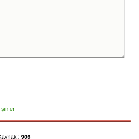
şiirler
aynak :
906