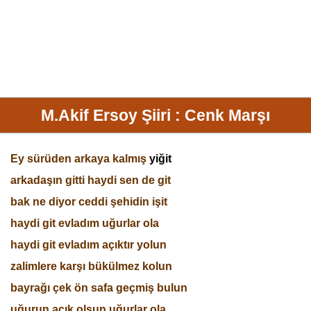
M.Akif Ersoy Şiiri : Cenk Marşı
Ey sürüden arkaya kalmış
yiğit
arkadaşın gitti haydi sen de git
bak ne diyor ceddi şehidin işit
haydi git evladım uğurlar ola
haydi git evladım açıktır yolun
zalimlere karşı bükülmez kolun
bayrağı çek ön safa geçmiş bulun
uğurun açık olsun uğurlar ola.