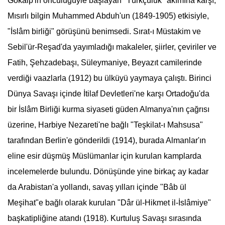
Gökalp'in öncülüğüyle başlayan "Türkçülük" akımına karşı,
Mısırlı bilgin Muhammed Abduh'un (1849-1905) etkisiyle,
"İslâm birliği" görüşünü benimsedi.
Sırat-ı Müstakim
ve
Sebil'ür-Reşad'da yayımladığı makaleler, şiirler, çeviriler ve
Fatih, Şehzadebaşı, Süleymaniye, Beyazıt camilerinde
verdiği vaazlarla (1912) bu ülküyü yaymaya çalıştı. Birinci
Dünya Savaşı içinde İtilaf Devletleri'ne karşı Ortadoğu'da
bir İslâm Birliği kurma siyaseti güden Almanya'nın çağrısı
üzerine, Harbiye Nezareti'ne bağlı "Teşkilat-ı Mahsusa"
tarafından Berlin'e gönderildi (1914), burada Almanlar'ın
eline esir düşmüş Müslümanlar için kurulan kamplarda
incelemelerde bulundu. Dönüşünde yine birkaç ay kadar
da Arabistan'a yollandı, savaş yılları içinde "Bâb ül
Meşihat"e bağlı olarak kurulan "Dâr ül-Hikmet il-İslâmiye"
başkatipliğine atandı (1918). Kurtuluş Savaşı sırasında