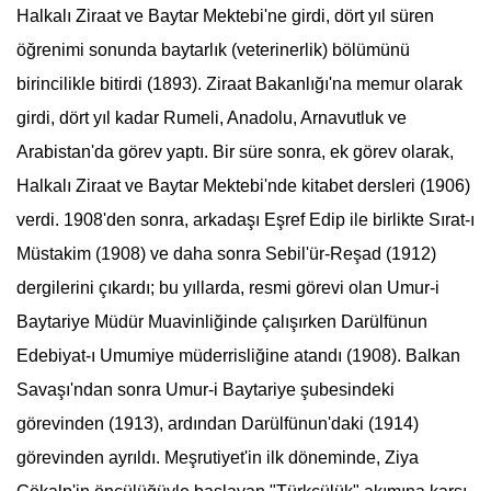
Halkalı Ziraat ve
Baytar Mektebi
'ne girdi, dört yıl süren
öğrenimi sonunda baytarlık (veterinerlik) bölümünü
birincilikle bitirdi (1893). Ziraat Bakanlığı'na memur olarak
girdi, dört yıl kadar Rumeli, Anadolu, Arnavutluk ve
Arabistan'da görev yaptı. Bir süre sonra, ek görev olarak,
Halkalı Ziraat ve
Baytar Mektebi
'nde kitabet dersleri (1906)
verdi. 1908'den sonra, arkadaşı Eşref Edip ile birlikte
Sırat-ı
Müstakim
(1908) ve daha sonra Sebil'ür-Reşad (1912)
dergilerini çıkardı; bu yıllarda, resmi görevi olan Umur-i
Baytariye Müdür Muavinliğinde çalışırken Darülfünun
Edebiyat-ı Umumiye müderrisliğine atandı (1908). Balkan
Savaşı'ndan sonra Umur-i Baytariye şubesindeki
görevinden (1913), ardından Darülfünun'daki (1914)
görevinden ayrıldı. Meşrutiyet'in ilk döneminde, Ziya