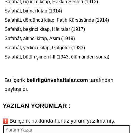
Safahât
, üçüncü kitap, Hakkın Sesleri (1913)
Safahât
, birinci kitap (1914)
Safahât
, dördüncü kitap, Fatih Kürsüsünde (1914)
Safahât
, beşinci kitap, Hâtıralar (1917)
Safahât
, altıncı kitap, Âsım (1919)
Safahât
, yedinci kitap, Gölgeler (1933)
Safahât
, bütün şiirleri I-II (1943, ölümünden sonra)
Bu içerik
belirligünvehaftalar.com
tarafından
paylaşıldı.
YAZILAN YORUMLAR :
Bu içerik hakkında henüz yorum yazılmamış.