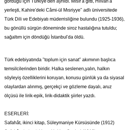
gördüğü için Türkiye'den ayrıldı. Mısır'a gitti, Hilvan'a
yerleşti, Kahire'deki Câmi-ül Mısriyye" adlı üniversitede
Türk Dili ve Edebiyatı müderrisliğine bulundu (1925-1936),
bu gönüllü sürgün döneminde siroz hastalığına tutuldu;
sağaltım için döndüğü İstanbul'da öldü.
Türk edebiyatında "toplum için sanat" akımının başlıca
temsilcilerinden biridir. Halka seslenen,yalın, halkın
söyleyiş özelliklerini koruyan, konusu günlük ya da siyasal
olaylardan alınmış, gerçekçi ve gözleme dayalı, aruz
ölçüsü ile lirik-epik, lirik-didaktik şiirler yazdı.
ESERLERİ:
Safahât
, ikinci kitap, Süleymaniye Kürsüsünde (1912)