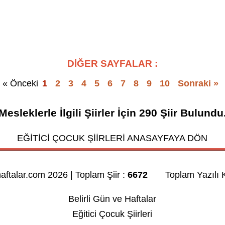
DİĞER SAYFALAR :
« Önceki
1
2
3
4
5
6
7
8
9
10
Sonraki »
Mesleklerle İlgili Şiirler
İçin
290
Şiir Bulundu
EĞİTİCİ ÇOCUK ŞİİRLERİ ANASAYFAYA DÖN
haftalar.com 2026 | Toplam Şiir :
6672
Toplam Yazılı K
Belirli Gün ve Haftalar
Eğitici Çocuk Şiirleri