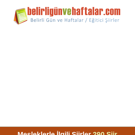
Mesleklerle İlgili Şiirler
290 Şiir