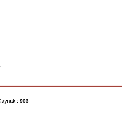
.
aynak :
906