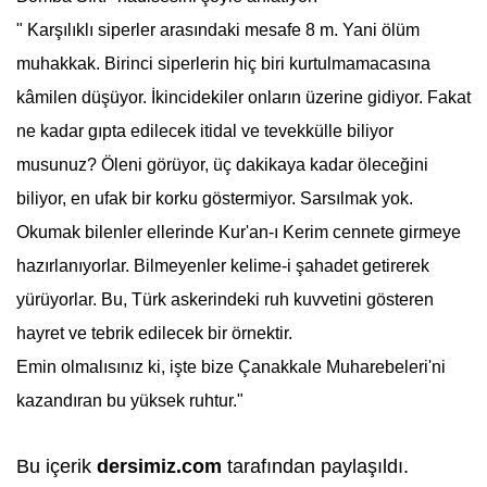
" Karşılıklı siperler arasındaki mesafe 8 m. Yani ölüm
muhakkak. Birinci siperlerin hiç biri kurtulmamacasına
kâmilen düşüyor. İkincidekiler onların üzerine gidiyor. Fakat
ne kadar gıpta edilecek itidal ve tevekkülle biliyor
musunuz? Öleni görüyor, üç dakikaya kadar öleceğini
biliyor, en ufak bir korku göstermiyor. Sarsılmak yok.
Okumak bilenler ellerinde Kur'an-ı Kerim cennete girmeye
hazırlanıyorlar. Bilmeyenler kelime-i şahadet getirerek
yürüyorlar. Bu, Türk askerindeki ruh kuvvetini gösteren
hayret ve tebrik edilecek bir örnektir.
Emin olmalısınız ki, işte bize
Çanakkale
Muharebeleri'ni
kazandıran bu yüksek ruhtur."
Bu içerik
dersimiz.com
tarafından paylaşıldı.