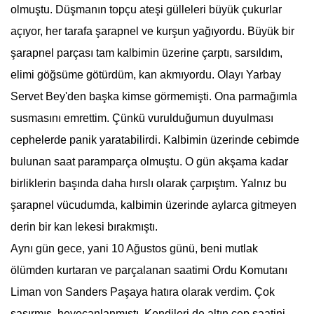
olmuştu. Düşmanın topçu ateşi gülleleri büyük çukurlar
açıyor, her tarafa şarapnel ve kurşun yağıyordu. Büyük bir
şarapnel parçası tam kalbimin üzerine çarptı, sarsıldım,
elimi göğsüme götürdüm, kan akmıyordu. Olayı Yarbay
Servet Bey'den başka kimse görmemişti. Ona parmağımla
susmasını emrettim. Çünkü vurulduğumun duyulması
cephelerde panik yaratabilirdi. Kalbimin üzerinde cebimde
bulunan saat paramparça olmuştu. O gün akşama kadar
birliklerin başında daha hırslı olarak çarpıştım. Yalnız bu
şarapnel vücudumda, kalbimin üzerinde aylarca gitmeyen
derin bir kan lekesi bırakmıştı.
Aynı gün gece, yani 10 Ağustos günü, beni mutlak
ölümden kurtaran ve parçalanan saatimi Ordu Komutanı
Liman von Sanders Paşaya hatıra olarak verdim. Çok
şaşırmış, heyecanlanmıştı. Kendileri de altın cep saatini