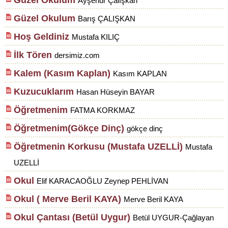
Güzel Okulum
Ayşenur Çalışkan
Güzel Okulum
Barış ÇALIŞKAN
Hoş Geldiniz
Mustafa KILIÇ
İlk Tören
dersimiz.com
Kalem (Kasım Kaplan)
Kasım KAPLAN
Kuzucuklarım
Hasan Hüseyin BAYAR
Öğretmenim
FATMA KORKMAZ
Öğretmenim(Gökçe Dinç)
gökçe dinç
Öğretmenin Korkusu (Mustafa UZELLİ)
Mustafa
UZELLİ
Okul
Elif KARACAOĞLU Zeynep PEHLİVAN
Okul ( Merve Beril KAYA)
Merve Beril KAYA
Okul Çantası (Betül Uygur)
Betül UYGUR-Çağlayan