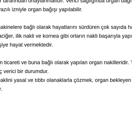
or tarafından onaylanmalıdır. Verici sağlığında organ bağ
ılı izniyle organ bağışı yapılabilir.
makinelere bağlı olarak hayatlarını sürdüren çok sayıda ha
iğer, ilik nakli ve kornea gibi orların nakli başarıyla yap
işiye hayat vermektedir.
ticareti ve buna bağlı olarak yapılan organ nakilleridir.
ç verici bir durumdur.
klini yasal ve tıbbı olanaklarla çözmek, organ bekleyen
.