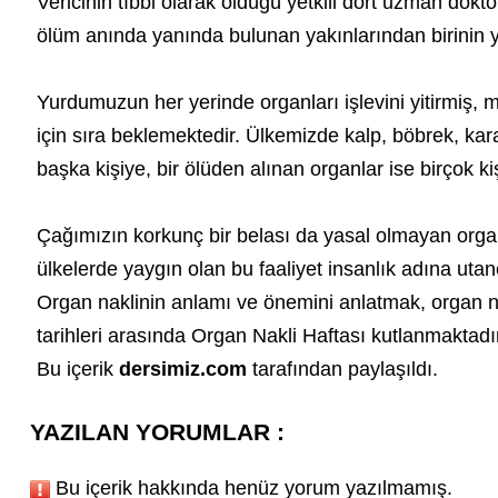
Vericinin tıbbi olarak öldüğü yetkili dört uzman dokt
ölüm anında yanında bulunan yakınlarından birinin yaz
Yurdumuzun her yerinde organları işlevini yitirmiş, 
için sıra beklemektedir. Ülkemizde kalp, böbrek, karac
başka kişiye, bir ölüden alınan organlar ise birçok k
Çağımızın korkunç bir belası da yasal olmayan organ 
ülkelerde yaygın olan bu faaliyet insanlık adına utan
Organ naklinin anlamı ve önemini anlatmak, organ na
tarihleri arasında
Organ Nakli Haftası
kutlanmaktadır
Bu içerik
dersimiz.com
tarafından paylaşıldı.
YAZILAN YORUMLAR :
Bu içerik hakkında henüz yorum yazılmamış.