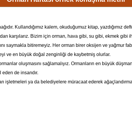
aynağıdır. Kullandığımız kalem, okuduğumuz kitap, yazdığımız d
an karşılarız. Bizim için orman, hava gibi, su gibi, ekmek gibi
nı saymakla bitiremeyiz. Her orman birer oksijen ve yağmur fabrik
eyi ve en büyük doğal zenginliği de kaybetmiş olurlar.
ormanlar oluşmasını sağlamalıyız. Ormanların en büyük düşmanı 
ül eden de insandır.
man işletmeleri ya da belediyelere müracaat ederek ağaçlandırma ç