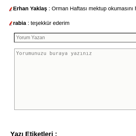
Erhan Yaklaş
: Orman Haftası mektup okumasını he
rabia
: teşekkür ederim
Yazı Etiketleri :