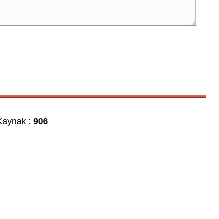
aynak :
906