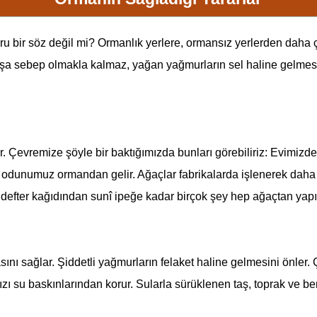
ru bir söz değil mi? Ormanlık yerlere, ormansız yerlerden daha
ğışa sebep olmakla kalmaz, yağan yağmurların sel haline gelmesin
. Çevremize şöyle bir baktığımızda bunları görebiliriz: Evimizd
cak odunumuz ormandan gelir. Ağaçlar fabrikalarda işlenerek daha
 defter kağıdından sunî ipeğe kadar birçok şey hep ağaçtan yapıl
nı sağlar. Şiddetli yağmurların felaket haline gelmesini önler. Ç
ı su baskınlarından korur. Sularla sürüklenen taş, toprak ve be