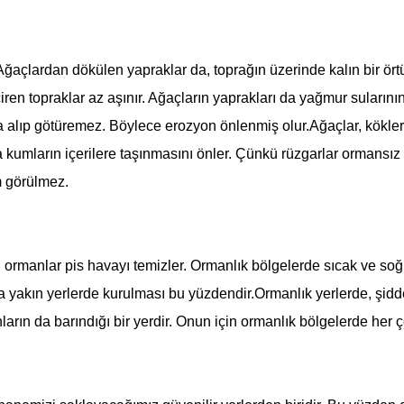
. Ağaçlardan dökülen yapraklar da, toprağın üzerinde kalın bir ört
ren topraklar az aşınır. Ağaçların yaprakları da yağmur sularının
 alıp götüremez. Böylece erozyon önlenmiş olur.Ağaçlar, kökleriy
 kumların içerilere taşınmasını önler. Çünkü rüzgarlar ormansız k
m görülmez.
ü ormanlar pis havayı temizler. Ormanlık bölgelerde sıcak ve soğ
ra yakın yerlerde kurulması bu yüzdendir.Ormanlık yerlerde, şidd
ların da barındığı bir yerdir. Onun için ormanlık bölgelerde her 