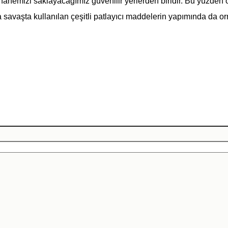
hanemizi saklayacağımız güvenilir yerlerden biridir. Bu yüzden
savaşta kullanılan çeşitli patlayıcı maddelerin yapımında da orm