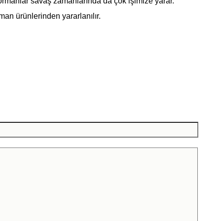
 ormanlar savaş zamanlarında da çok işimize yarar.
an ürünlerinden yararlanılır.