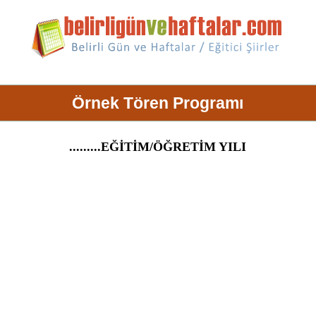
Örnek Tören Programı
.........EĞİTİM/ÖĞRETİM YILI