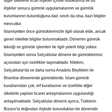
diğer ülkelerle ticari ilişkiler içinde olduklarına ve bu
ilişkiler sonucu
gümrük
uygulamalarının ve
gümrük
kurumlarının bulunduğuna dair, sınırlı da olsa, bazı bilgiler
mevcuttur.
İslamiyetten önce
gümrük
lerimizle ilgili olarak elde, ancak
genel nitelikte bilgiler bulunmaktadır. Dönemin
gümrük
tekniği ve
gümrük
işlemleri ile ilgili yeterli bilgi yoktur.
İslamiyetten sonra Selçuklular dönemi de
gümrük
lerimiz
açısından ayrı özellikler taşımaktadır. Nitekim,
Selçuklular'da ve daha sonra Anadolu Beylikleri ile
İlhanlılar döneminde
gümrük
lerde, İslam
gümrük
kurallarından çok, örf kurallarının ve özellikle diğer
ülkelerle yapılan ticaret anlaşmalarının uygulandığı
anlaşılmaktadır. Selçuklular dönemi ayrıca, Türklerin
Bizans'la doğrudan ilişkide bulundukları bir dönemdir.