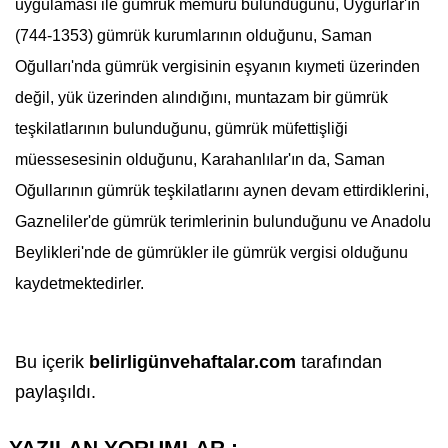
uygulaması ile
gümrük
memuru bulunduğunu, Uygurlar'ın
(744-1353)
gümrük
kurumlarının olduğunu, Saman
Oğulları'nda
gümrük
vergisinin eşyanın kıymeti üzerinden
değil, yük üzerinden alındığını, muntazam bir
gümrük
teşkilatlarının bulunduğunu,
gümrük
müfettişliği
müessesesinin olduğunu,
Karahanlılar
'ın da, Saman
Oğullarının
gümrük
teşkilatlarını aynen devam ettirdiklerini,
Gazneliler
'de
gümrük
terimlerinin bulunduğunu ve Anadolu
Beylikleri'nde de
gümrük
ler ile
gümrük
vergisi olduğunu
kaydetmektedirler.
Bu içerik
belirligünvehaftalar.com
tarafından
paylaşıldı.
YAZILAN YORUMLAR :