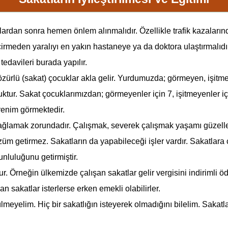
ardan sonra hemen önlem alınmalıdır. Özellikle trafik kazaların
irmeden yaralıyı en yakın hastaneye ya da dokto­ra ulaştırmalıdı
edavileri burada yapılır.
özürlü (sakat) çocuklar akla gelir. Yurdumuzda; görmeyen, işit
tur. Sakat çocuklarımızdan; görmeyenler için 7, işitmeyenler için 
renim görmekte­dir.
ağlamak zo­rundadır. Çalışmak, severek çalışmak yaşamı güzelleşt
getir­mez. Sakatların da yapabileceği işler vardır. Sakatlara ça
runluluğunu getirmiştir.
Örneğin ülkemizde çalışan sakatlar gelir vergisini indirimli öde
n sakatlar isterlerse erken emekli olabilirler.
yelim. Hiç bir sakatlığın isteyerek olmadığını bilelim. Sakatlara