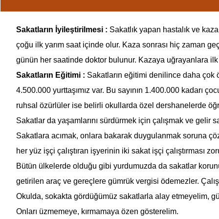
Sakatların İyileştirilmesi
:
Sakatlık yapan hastalık ve kazal
çoğu ilk yarım saat içinde olur. Kaza sonrası hiç zaman geç
günün her saatinde doktor bulunur. Kazaya uğrayanlara ilk t
Sakatların Eğitimi
:
Sakatların eğitimi denilince daha çok 
4.500.000 yurttaşımız var. Bu sayı­nın 1.400.000 kadarı çocuk
ruhsal özürlüler ise belirli okullarda özel dershanelerde öğ
Sakatlar da yaşamlarını sürdürmek için çalışmak ve gelir s
Sakatlara acımak, onlara bakarak duygulanmak soruna çözüm 
her yüz işçi çalıştıran işyerinin iki sakat işçi çalıştırması zo
Bütün ülkelerde olduğu gibi yurdumuzda da sakatlar korunur. 
getirilen araç ve gereçlere gümrük vergisi ödemezler. Çalışa
Okulda, sokakta gördüğümüz sakatlarla alay etmeyelim, gülme
Onları üzmemeye, kırmamaya özen göste­relim.