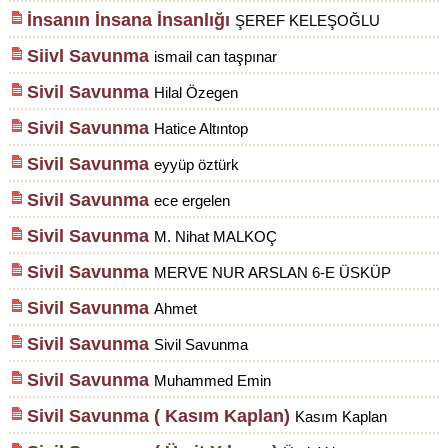
İnsanın İnsana İnsanlığı
ŞEREF KELEŞOĞLU
Siivl Savunma
ismail can taşpınar
Sivil Savunma
Hilal Özegen
Sivil Savunma
Hatice Altıntop
Sivil Savunma
eyyüp öztürk
Sivil Savunma
ece ergelen
Sivil Savunma
M. Nihat MALKOÇ
Sivil Savunma
MERVE NUR ARSLAN 6-E ÜSKÜP
Sivil Savunma
Ahmet
Sivil Savunma
Sivil Savunma
Sivil Savunma
Muhammed Emin
Sivil Savunma ( Kasım Kaplan)
Kasım Kaplan