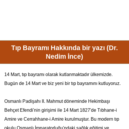
Tıp Bayramı Hakkında bir yazı (Dr.
Nedim İnce)
14 Mart
, tıp bayramı olarak kutlanmaktadır ülkemizde.
Bugün de
14 Mart
ve biz yeni bir tıp bayramını kutluyoruz.
Osmanlı Padişahı II. Mahmut döneminde Hekimbaşı
Behçet Efendi'nin girişimi ile
14 Mart
1827'de
Tıbhane-i
Amire
ve Cerrahhane-i Amire kurulmuştur. Bu modern tıp
okulu
Osmanlı İmparatorluğu
'ndaki sağlık eğitimi ve