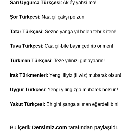
Sarı Uygurca Türkçesi:
Ak éy yahşi mo!
Şor Türkçesi:
Naa çıl çakşı polzun!
Tatar Türkçesi:
Sezne yanga yıl belen tebrik item!
Tuva Türkçesi:
Caa çıl-bile bayır çedirip or men!
Türkmen Türkçesi:
Teze yılınızı gutlayaarın!
Irak Türkmenleri:
Yengi iliyiz (iliwiz) mubarak olsun!
Uygur Türkçesi:
Yengi yılıngızğa mübarek bolsun!
Yakut Türkçesi:
Ehigini şanga sılınan eğerdeliibin!
Bu içerik
Dersimiz.com
tarafından paylaşıldı.