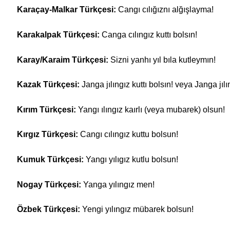
Karaçay-Malkar Türkçesi:
Cangı cılığıznı alğışlayma!
Karakalpak Türkçesi:
Canga cılıngız kuttı bolsın!
Karay/Karaim Türkçesi:
Sizni yanhı yıl bıla kutleymın!
Kazak Türkçesi:
Janga jılıngız kuttı bolsın! veya Janga jılı
Kırım Türkçesi:
Yangı ılıngız kaırlı (veya mubarek) olsun!
Kırgız Türkçesi:
Cangı cılıngız kuttu bolsun!
Kumuk Türkçesi:
Yangı yılıgız kutlu bolsun!
Nogay Türkçesi:
Yanga yılıngız men!
Özbek Türkçesi:
Yengi yılıngız mübarek bolsun!