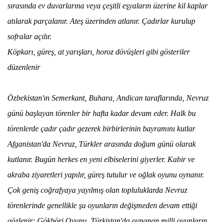
sırasında ev duvarlarına veya çeşitli eşyaların üzerine kil kaplar
atılarak parçalanır. Ateş üzerinden atlanır. Çadırlar kurulup
sofralar açılır.
Köpkarı, güreş, at yarışları, horoz dövüşleri gibi gösteriler
düzenlenir
Özbekistan'ın Semerkant, Buhara, Andican taraflarında,
Nevruz
günü başlayan törenler bir hafta kadar devam eder. Halk bu
törenlerde çadır çadır gezerek birbirlerinin bayramını kutlar
Afganistan'da
Nevruz
, Türkler arasında doğum günü olarak
kutlanır. Bugün herkes en yeni elbiselerini giyerler. Kabir ve
akraba ziyaretleri yapılır, güreş tutulur ve oğlak oyunu oynanır.
Çok geniş coğrafyaya yayılmış olan topluluklarda
Nevruz
törenlerinde genellikle şu oyunların değişmeden devam ettiği
gözlenir:
Gökböri Oyunu
. Türkistan'da oynanan milli oyunların