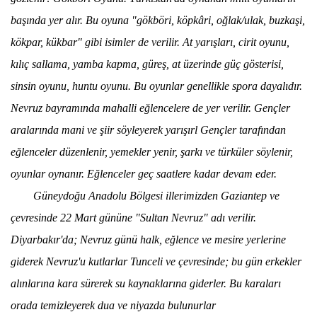
başında yer alır. Bu oyuna "gökböri, köpkâri, oğlak/ulak, buzkaşi,
kökpar, kükbar" gibi isimler de verilir. At yarışları, cirit oyunu,
kılıç sallama, yamba kapma, güreş, at üzerinde güç gösterisi,
sinsin oyunu, huntu oyunu. Bu oyunlar genellikle spora dayalıdır.
Nevruz
bayramında mahalli eğlencelere de yer verilir. Gençler
aralarında mani ve şiir söyleyerek yarışırl Gençler tarafından
eğlenceler düzenlenir, yemekler yenir, şarkı ve türküler söylenir,
oyunlar oynanır. Eğlenceler geç saatlere kadar devam eder.
Güneydoğu Anadolu Bölgesi illerimizden Gaziantep ve
çevresinde 22 Mart gününe "Sultan
Nevruz
" adı verilir.
Diyarbakır'da;
Nevruz
günü halk, eğlence ve mesire yerlerine
giderek
Nevruz
'u kutlarlar Tunceli ve çevresinde; bu gün erkekler
alınlarına kara sürerek su kaynaklarına giderler. Bu karaları
orada temizleyerek dua ve niyazda bulunurlar