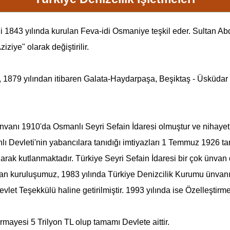
i 1843 yılında kurulan Feva-idi Osmaniye teşkil eder. Sultan Abd
iziye" olarak değiştirilir.
 , 1879 yılından itibaren Galata-Haydarpaşa, Beşiktaş - Üsküd
 ünvanı 1910'da
Osmanlı
Seyri Sefain İdaresi olmuştur ve nihayet
lı
Devleti'nin yabancılara tanıdığı imtiyazları 1 Temmuz 1926 tar
ak kutlanmaktadır. Türkiye Seyri Sefain İdaresi bir çok ünvan 
yan kuruluşumuz, 1983 yılında Türkiye Denizcilik Kurumu ünvanın
evlet Teşekkülü haline getirilmiştir. 1993 yılında ise Özelleştirm
ayesi 5 Trilyon TL olup tamamı Devlete aittir.