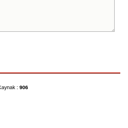
aynak :
906