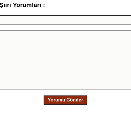
iri Yorumları :
Yorumu Gönder