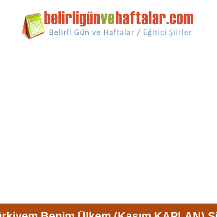
ürkiyem Benim Ülkem (Kasım KAPLAN) Şii