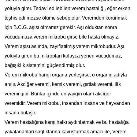
yoluyla girer. Tedavi edilebilen
verem
hastalığı, eğer erken
teşhis edilmezse ölüme sebep olur. Veremden korunmak
için B.C.G. aşısı olmamız gerekir. Aşı olduktan sonra
vücudumuza
verem
mikrobu girse bile hasta olmayız.
Verem aşısı aslında, zayıflatılmış
verem
mikrobudur. Aşı
yoluyla giren bu mikropları kolayca yenen vücudumuz,
bağışıklık sistemini güçlendirmiş olur.
Verem mikrobu hangi organa yerleşirse, o organın adıyla
anılır. Akciğer
verem
i, kemik
verem
i, gırtlak
verem
i, ilik
verem
i gibi. Bunlar içinde en yaygın olanı akciğer
verem
idir. Verem mikrobu, insandan insana ve hayvandan
insana bulaşır.
Verem hastalığına karşı halkı aydınlatmak ve bu hastalığa
yakalananları sağlıklarına kavuşturmak amacı ile, Verem