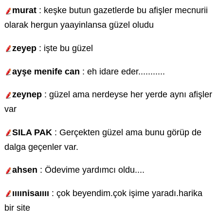
murat
: keşke butun gazetlerde bu afişler mecnurii
olarak hergun yaayinlansa güzel oludu
zeyep
: işte bu güzel
ayşe menife can
: eh idare eder...........
zeynep
: güzel ama nerdeyse her yerde aynı afişler
var
SILA PAK
: Gerçekten güzel ama bunu görüp de
dalga geçenler var.
ahsen
: Ödevime yardımcı oldu....
ıııınisaıııı
: çok beyendim.çok işime yaradı.harika
bir site