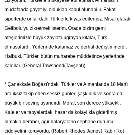
çiziyorum, Türklerle mukayese edilebilsin. Almanların
müdafaada gayet iyi oldukları kabul olunabilir. Fakat
siperlerde onlar dahi Türklerle kıyas edilemez. Misal olarak
Gelibolu'yu zikretmek isterim. Orada bizim gemi
ateşlerimizle büyük zayiata uğrayan kıtalar, Türk
olmasalardı. Yerlerinde kalamaz ve derhal değiştirilirlerdi.
Halbuki, Türkler, bütün muharebe müddetince yerlerinde
kaldılar. (General Tawshend(Tavşent))
*
Çanakkale
Boğazı'ndaki Türkler ve Almanlar da 18 Mart'ı
aralıksız takip eden sessiz günler, şaşkınlık ve sonra da,
büyük bir sevinç uyandırdı. Moral, son derece yüksekti.
Kaleler ve tabyalardaki hasar da kolaylıkla giderilmiş
olmakla beraber, ağır bataryaların cephane durumu
ciddiyetini koruyordu. (Robert Rhodes James( Rabır Rot