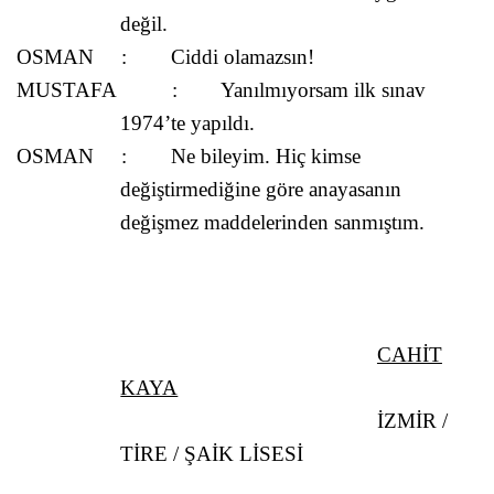
değil.
OSMAN
:
Ciddi olamazsın!
MUSTAFA
:
Yanılmıyorsam ilk sınav
1974’te yapıldı.
OSMAN
:
Ne bileyim. Hiç kimse
değiştirmediğine göre anayasanın
değişmez maddelerinden sanmıştım.
CAHİT
KAYA
İZMİR /
TİRE / ŞAİK LİSESİ