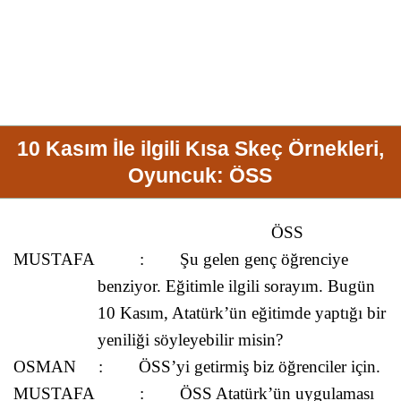
10 Kasım İle ilgili Kısa Skeç Örnekleri,
Oyuncuk: ÖSS
ÖSS
MUSTAFA
:
Şu gelen genç öğrenciye
benziyor. Eğitimle ilgili sorayım. Bugün
10 Kasım
,
Atatürk
’ün eğitimde yaptığı bir
yeniliği söyleyebilir misin?
OSMAN
:
ÖSS
’yi getirmiş biz öğrenciler için.
MUSTAFA
:
ÖSS
Atatürk
’ün uygulaması